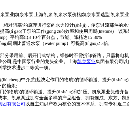
塞’的原理进行泵的水力设计(shè jì)，使泵过流部件的水力性能(func
tí gāo)了泵的工作(gōng zuò)效率和使用周期(lifetime
pump）平均高出3-10个百分点，节能、降耗达15-30%
ng)周期比普通水泵（water pump）可提高(tí gāo)2-3倍;
便：泵头部分采用前、后开门式结构，维修时不需拆卸管路，只需将
业公司,是中国泵行业的龙头企业。上海
凯泉泵业
集团有限公司以
科学技术进步二等奖一项。
éng)中介质(起决定作用的物质)的循环输送、提升(tí shēng)
下的糖浆;
用的物质)的循环输送、提升(tí shēng)和加压。凯泉泵业
本。凯泉泵业拥有全面多样的产品组合。拥有连成、东方、凯泉、
集团有限公司
以自主知识产权为核心的技术体系。拥有专利近二