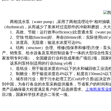
两相流水泵（water pump）,采用了两相流理论中‘相对抽吸、相对阻
（rhythmical)，从而减少了浆体对过流部件的冲刷和磨损，大大提高(
1、高效、节能：运行效率(efficiency)比普通水泵（water 
2、空蚀 性能(function)好、寿命(lifetime)长：实际使用(shǐ yò
3、浓度高、无阻塞：输送水浓度可达6%;
4、结构（structure）合理、维修(指保养和修理)方
产、销售泵、给水设备及泵用控制设备于一体的大型综合性泵
家发明专利5项），全国建设行业科技成果推广项目2项，国家
该系列泵特别适用的行业(háng yè)有：
1、造纸业：用于输送浓度在6%以下的水和碱回收工业流程(liú ch
2、制糖业：用于输送浓度在4%以下，粘度在150mm2/s以
3、城市排污业：用于污水处理工艺(Craft)中介质(起决定作
到中国，为各行各业的水泵采购提供服务，节省客户的时间和成
类产品确保最大程度满足客户的产品选择需求。
上海凯泉泵业
目2项，国家科学技术进步二等奖一项。