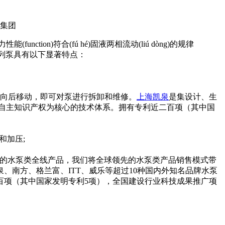
tion)符合(fú hé)固液两相流动(liú dòng)的规律
)，该系列泵具有以下显著特点：
电机向后移动，即可对泵进行拆卸和维修。
上海凯泉
是集设计、生
自主知识产权为核心的技术体系。拥有专利近二百项（其中国
和加压;
凭借齐备的水泵类全线产品，我们将全球领先的水泵类产品销售模式带
南方、格兰富、ITT、威乐等超过10种国内外知名品牌水泵
百项（其中国家发明专利5项），全国建设行业科技成果推广项