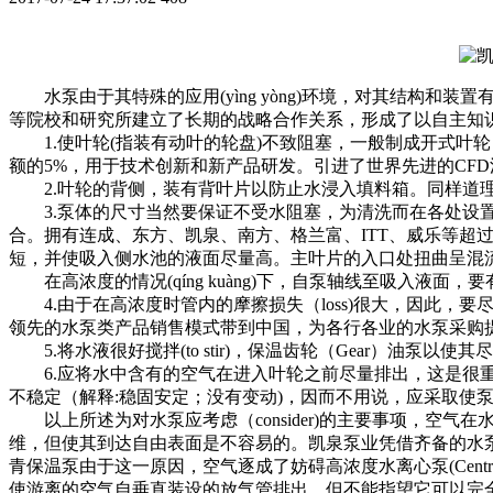
水泵由于其特殊的应用(yìng yòng)环境，对其结构和
等院校和研究所建立了长期的战略合作关系，形成了以自主知
1.使叶轮(指装有动叶的轮盘)不致阻塞，一般制成开式叶轮，K
额的5%，用于技术创新和新产品研发。引进了世界先进的CFD流
2.叶轮的背侧，装有背叶片以防止水浸入填料箱。同样道
3.泵体的尺寸当然要保证不受水阻塞，为清洗而在各处设置较大
合。拥有连成、东方、凯泉、南方、格兰富、ITT、威乐等超过10
短，并使吸入侧水池的液面尽量高。主叶片的入口处扭曲呈混
在高浓度的情况(qíng kuàng)下，自泵轴线至吸入液面
4.由于在高浓度时管内的摩擦损失（loss)很大，因此，要尽量
领先的水泵类产品销售模式带到中国，为各行各业的水泵采购
5.将水液很好搅拌(to stir)，保温齿轮（Gear）油泵以使其
6.应将水中含有的空气在进入叶轮之前尽量排出，这是很重要(zhòn
不稳定（解释:稳固安定；没有变动)，因而不用说，应采取使泵体内
以上所述为对水泵应考虑（consider)的主要事项，空气在水中成为
维，但使其到达自由表面是不容易的。凯泉泵业凭借齐备的水
青保温泵由于这一原因，空气逐成了妨碍高浓度水离心泵(Centrif
使游离的空气自垂直装设的放气管排出，但不能指望它可以完