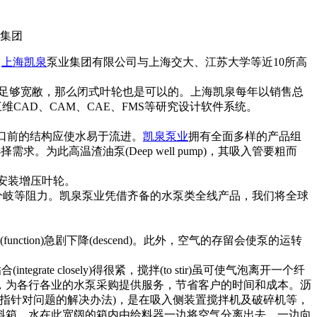
。
上海凯泉
泵业集团有限公司与上海交大、江苏大学等近10所高
的流道足够宽敝，那么闭式叶轮也是可以的。上海凯泉每年以销售总
维CAD、CAM、CAE、FMS等研究设计软件系统。
入口前的结构应使水易于流进。
凯泉泵业
拥有全面多样的产品组
此高温渣油泵(Deep well pump)，其吸入管要粗而
面安装增压叶轮。
nd)及分岐等阻力。凯泉泵业凭借齐备的水泵类全线产品，我们将全球
tion)急剧下降(descend)。此外，空气的存留会使泵的运转
 closely)得很紧，搅拌(to stir)虽可使气泡离开一个纤
，为各行各业的水泵采购提供服务，节省客户的时间和成本。沥
取的措施（指针对问题的解决办法)，是在吸入侧装置搅拌机及破碎机等，
料箱，水在此宽阔的箱内由给料器一边将空气分离出去，一边向