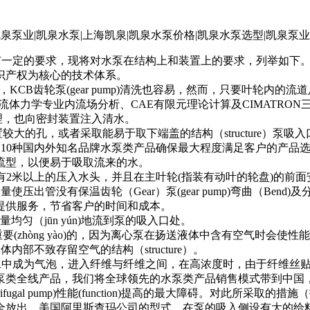
装置有一定的要求，现将对水泵在结构上和装置上的要求，列举如下
识产权为核心的技术体系。
CB齿轮泵(gear pump)清洗也容易，然而，只要叶轮内
体力学专业内流场分析、CAE有限元理论计算及CIMATRON三
理，也向密封装置注入清水。
的孔，或者采取能易于取下端盖的结构（structure）泵吸
种国内外知名品牌水泵类产品确保最大程度满足客户的产品选择需求。为
流型，以便易于吸取流来的水。
，要有2米以上的压入水头，并且在主叶轮(指装有动叶的轮盘)的前
使压出管没有保温齿轮（Gear）泵(gear pump)弯曲（Be
提供服务，节省客户的时间和成本。
尽量均匀（jūn yún)地流到泵的吸入口处。
g yào)的，因为离心泵在扬送液体中含有空气时会使性能(func
部不致存留空气的结构（structure）。
气泡，进入纤维与纤维之间，在高浓度时，由于纤维丝贴合(integrate
泵类全线产品，我们将全球领先的水泵类产品销售模式带到中国
ugal pump)性能(function)提高的最大障碍。对此所采
全放出。美国阿里斯查玛公司的型式，在泵的吸入侧设有大的给