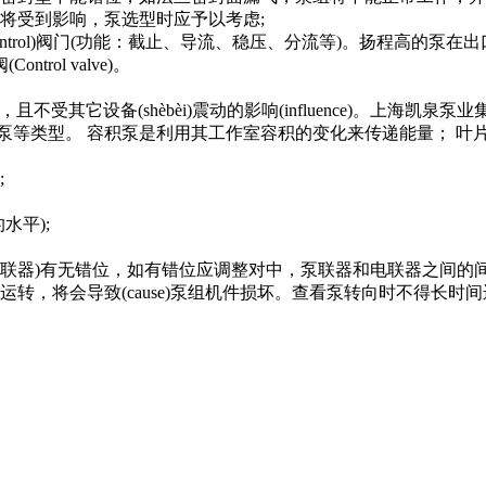
受到影响，泵选型时应予以考虑;
rol)阀门(功能：截止、导流、稳压、分流等)。扬程高的泵
ntrol valve)。
础上，且不受其它设备(shèbèi)震动的影响(influence)。
泵等类型。 容积泵是利用其工作室容积的变化来传递能量； 叶
;
平);
和电联器)有无错位，如有错位应调整对中，泵联器和电联器之间的间
，将会导致(cause)泵组机件损坏。查看泵转向时不得长时