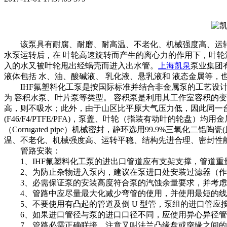
该泵具有耐腐、耐磨、耐高温、不老化、机械强度高、运转
水泵运转后，在 叶轮高速旋转而产生的离心力的作用下，叶
入的水又被叶轮甩出经蜗壳而进入出水管。
上海凯泉
泵业集团
液体包括 水、油、酸碱液、 乳化液、悬乳液和 液态金属等
IHF氟塑料化工泵是按国际标准并结合非金属泵的工艺设
为 容积水泵、叶片泵等类型。 容积泵是利用其工作室容积的变
高，则不吸水；此外，由于山区比平原大气压力低，因此同一
(F46/F4/PTFE/PFA)，泵盖、叶轮（指装有动叶的轮盘）均
（Corrugated pipe）机械密封，静环选用99.9%三氧化
温、不老化、机械强度高、运转平稳、结构先进合理、密封性
管路安装：
1、IHF氟塑料化工泵的进出口管道应有支架支撑，管道重
2、为防止杂物进入泵内，建议在泵进口处安装过滤器（作用
3、必需保证泵的安装高度符合泵的汽蚀余量要求，并考虑管路损失及
4、管路中应尽量最大化减少弯管的使用，并使用最短的线
5、不要使用有凸起的管道及倒 U 型管，泵组的进口管应按 1/
6、如果进口管径与泵的进口口径不同，应使用异心异径管联
7、管路必需正确联接。注意又叫法兰凸缘盘或突缘之间的密封