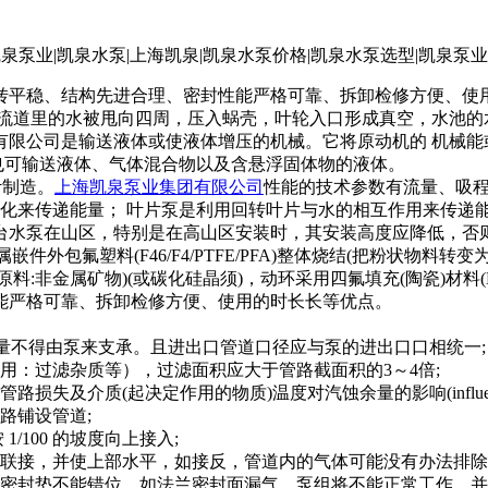
平稳、结构先进合理、密封性能严格可靠、拆卸检修方便、使
轮流道里的水被甩向四周，压入蜗壳，叶轮入口形成真空，水池的
有限公司是输送液体或使液体增压的机械。它将原动机的 机械
，也可输送液体、气体混合物以及含悬浮固体物的液体。
计制造。
上海凯泉泵业集团有限公司
性能的技术参数有流量、吸程
化来传递能量； 叶片泵是利用回转叶片与水的相互作用来传递能
台水泵在山区，特别是在高山区安装时，其安装高度应降低，否
用金属嵌件外包氟塑料(F46/F4/PTFE/PFA)整体烧结(把粉
二铝陶瓷(原料:非金属矿物)(或碳化硅晶须)，动环采用四氟填充(陶瓷)材
能严格可靠、拆卸检修方便、使用的时长长等优点。
量不得由泵来支承。且进出口管道口径应与泵的进出口口相统一;
：过滤杂质等），过滤面积应大于管路截面积的3～4倍;
介质(起决定作用的物质)温度对汽蚀余量的影响(influenc
路铺设管道;
100 的坡度向上接入;
接，并使上部水平，如接反，管道内的气体可能没有办法排除
垫不能错位，如法兰密封面漏气，泵组将不能正常工作，并可能导致