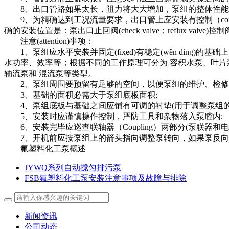
8、出口管路如果太长，阻力将大大增加，泵组的整体性能将
9、为精确达到工况流量要求，出口管上应安装有控制（cont
确的安装位置是：泵出口止回阀(check valve；reflux valve)控制阀(Co
注意(attention)事项：
1、泵组应水平安装并固定(fixed)有稳定(wěn dìng)的基
水功率、效率等；根据不同的工作原理可分为 容积水泵、叶片
轴流泵和 混流泵等类型。
2、泵组周围要预留有足够的空间，以便泵组的维护、检修
3、基础的面积必需大于泵组底板面积;
4、泵组底板与基础之间应铺有可调的衬垫(用于调整泵组的水
5、安装时应谨慎操作控制，严防工具和杂物落入泵腔内;
6、安装完毕应巡查联轴器（Coupling）两部分(泵联器
7、开机前应按泵组上的箭头指向调整泵转向，如果泵反向运转
氟塑料化工泵概述
JYWQ系列自动搅匀排污泵
FSB氟塑料化工泵安装注意事项及故障与排除
新闻资讯
公司动态