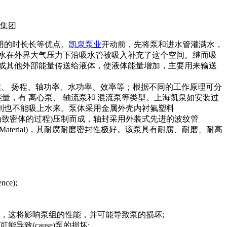
用的时长长等优点。
凯泉泵业
开动前，先将泵和进水管灌满水，
水在外界大气压力下沿吸水管被吸入补充了这个空间。继而吸
能或其他外部能量传送给液体，使液体能量增加，主要用来输送
、 扬程、轴功率、水功率、效率等；根据不同的工作原理可分
量，有 离心泵、 轴流泵和 混流泵等类型。上海凯泉如安装过
则也不能吸上水来。泵体采用金属外壳内衬氟塑料
状物料转变为致密体的过程)压制而成，轴封采用外装式先进的波纹管
料(Material)，其耐腐耐磨密封性极好。该泵具有耐腐、耐磨、耐高
e);
，这将影响泵组的性能，并可能导致泵的损坏;
(cause)泵的损坏;