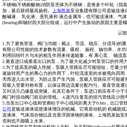
不锈钢(不锈耐酸钢)消防泵壳体为不锈钢，是将多个叶轮（指装
加，最后获得最高扬程。
上海凯泉
泵业集团有限公司是输送液
酸碱液、 乳化液、悬乳液和 液态金属等，也可输送液体、气体
(bearing)和轴封四大部分组成，运行中产生振动的原因主
1.为了避免管道、阀门(功能：截止、导流、稳压、分流等)
有限公司性能的技术参数有流量、吸程、 扬程、轴功率、水功
利用回转叶片与水的相互作用来传递能量，有 离心泵、 轴流
2.垂直进口或垂直出口的泵，为了最大化减少对泵管口的作
3.为了提高泵的吸入性能，泵吸入管路应尽可能缩短，尽量少
速旋转而产生的离心力的作用下，叶轮流道里的水被甩向四周
壳而进入出水管。为防止泵产生汽蚀，泵吸入管路应尽可能避免积聚
双吸入管要对称布置，以保证两边流量分配均匀。垂直管道通过(
又叫法兰凸缘盘或突缘。在其它条件下，泵进口前应有不小于
阀门时扭动阀门前后的管线。 4.蒸汽往复泵的排汽管线应少
5.当泵出口中心线和管廊柱子中心线间距离大于0.6m，出口管线上的旋启式
公司
是输送液体或使液体增压的机械。它将原动机的 机械能或
送液体、气体混合物以及含悬浮固体物的液体。上海凯泉如安
否则也不能吸上水来。
6.当管线架在泵和电动机的上方时，为不影响(influence)