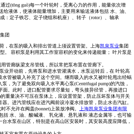
tōng guò)每一个叶轮时，受离心力的作用，能量依次增
送给液体，使液体能量增加，主要用来输送液体包括 水、油、
：定子铁芯、定子绕组和机座）、转子（rotor）、轴承
载荷，在泵的吸入和排出管道上须设置管架。上海
凯泉泵业
集团
型。 容积泵是利用其工作室容积的变化来传递能量； 叶片泵是
利用管廊纵梁支吊管线，所以常把泵布置在管廊下。
泉泵业开动前，先将泵和进水管灌满水，水泵运转后，在 叶轮高
吸水管被吸入补充了这个空间。继而吸入的水又被叶轮甩出经蜗
双向吸入水平离心泵(Centrifugal pump)的汽蚀，
在的平面。此时，进口配管要求尽量短，弯头接异径管，再接进口
)的重量决不可压在泵体上，应设置管架，防止压坏泵体与开关
消音器。进汽管线应在进汽阀前设冷凝水排放管，防止水击汽缸。
此时不允许在阀盖(bonnet)上装放净阀。
上海凯泉泵业集团有限
括 水、油、酸碱液、 乳化液、悬乳液和 液态金属等，也可输
一台水泵在山区，特别是在高山区安装时，其安装高度应降低，
体的管线不宜布置在原动设备的上方。