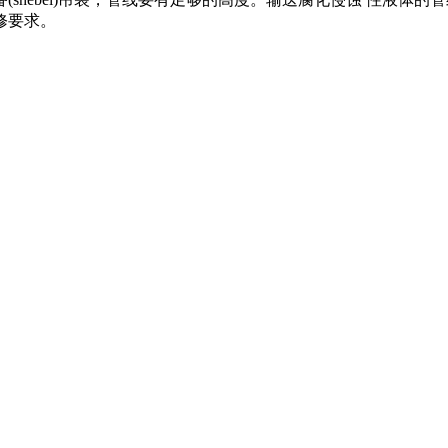
修要求。
。