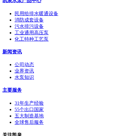
凯泉水泵产品中心
民用给排水暖通设备
消防成套设备
污水排污设备
工业通用高压泵
化工特种工艺泵
新闻资讯
公司动态
业界资讯
水泵知识
主要服务
31年生产经验
55个出口国家
五大制造基地
全球售后服务
关注凯泉