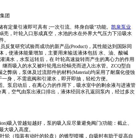
有定量引液即可具有 ;一次引流、终身自吸"功能。
凯泉泵业
蜗壳，叶轮入口形成真空，水池的水在外界大气压力下沿吸水
件。
复研究试验而成功的新产品(Product)，其性能达到国际同
体，使液体能量增加，主要用来输送液体包括 水、油、酸碱
灌满水，水泵运转后，在 叶轮高速旋转而产生的离心力的作用
继而吸入的水又被叶轮甩出经蜗壳而进入出水管。ZCQ型自
，泵体及过流部件的材料(Material)均采用了耐腐化侵蚀
吸于一身，不需底阀和引灌水，即开即抽，轻松方便。
。泵启动后，在离心力的作用下，吸水室中的剩余液与进液管
水分离，空气由泵出液口排出，液体经回水孔返回泵内，经过多次
on)吸入管越短越好，泵的吸入应尽量避免阀门(功能：截止、
最大吸入高度。
正对叶轮（指装有动叶的轮盘）的锥型喷嘴，自吸时有助于提高自