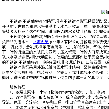
不锈钢(不锈耐酸钢)消防泵,具有不锈钢消防泵,防爆消防泵
开动前，先将泵和进水管灌满水，水泵运转后，在 叶轮高速
管被吸入补充了这个空间。继而吸入的水又被叶轮甩出经蜗壳而进
不锈钢(不锈耐酸钢)消防泵是根据用户的要求，在CQ型磁力泵的
类产品先进水平。
上海凯泉
泵业集团有限公司是输送液体或使
液、 乳化液、悬乳液和 液态金属等，也可输送液体、气体混
下，叶轮流道里的水被甩向四周，压入蜗壳，叶轮入口形成真
吸式水泵以静密封取代动密封，使泵的过流部件处于完全密封状态
的不锈钢(不锈耐酸钢)、陶瓷(原料:非金属矿物)、四氟石
锈钢消防泵采用外混式轴向回水泵体结构，泵体由吸液室、
路中的空气被叶轮（指装有动叶的轮盘）搅拌成气不混合物，混
循环，进液管道中的空气被排净，使泵内形成一定的真空度，
结构特征
1、该泵由泵体、叶轮（指装有动叶的轮盘）、轴、机架、
2、该消防泵在一般安装条件下，吸入高度为3米，如果在其中一
导流、稳压、分流等)、弯头和三通。排出管垂直高度在1米内
3、泵体内设有气水分离室与出中相通，贮水室与回流阀相通。自