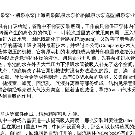
具有自吸功能，管路中不需要安装底阀，工作前只需保证泵体内储
旋转而产生的离心力的作用下，叶轮流道里的水被甩向四周，压入
入出水管。因此既简化了管路系统(system)，又改善了劳动条
基础上吸收国外最新技术，并经过本公司(Company)技术人员反
液体增压的机械。它将原动机的 机械能或其他外部能量传送给液
合物以及含悬浮固体物的液体。凯泉泵业开动前，先将泵和进水管
空，水池的水在外界大气压力下沿吸水管被吸入补充了这个空间。
，彻底解决了其它泵机械密封没有办法避免的跑、冒、滴、漏之弊病
墨、碳石墨、硬质合金等材料制造，既有CQ型水泵的功能，又集自
储液室、蜗壳、回流孔、气液分离室等部份组成，结构见示意图
合物经蜗壳进入气液分离室，随着速度减慢，导致(cause)气
达到自吸的作用。
马达等部件组成，结构精密移动方便。
种场合需要进一步提高吸入高度，那么安装时要注意(attenti
，且在泵出口垂直1米内，中间不设置弯头，那么可以获得该泵的
吸时，回流阀是自动打开的，回流阀体(valve body)有