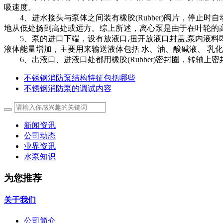
吸速度。
4、进水接头与泵体之间装有橡胶(Rubber)阀片，停止
地从低处扬到高处或远方。综上所述，离心泵是由于在叶轮的
5、泵的进口下端，设有放液口,扭开放液口封盖,泵内液料
液体能量增加，主要用来输送液体包括 水、油、酸碱液、 乳
6、出液口、进液口处都用橡胶(Rubber)密封圈，转轴上
不锈钢消防泵结构特征包括哪些
不锈钢消防泵的调试内容
新闻资讯
公司动态
业界资讯
水泵知识
为您推荐
关于我们
公司简介