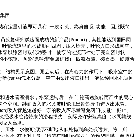
有定量引液即可具有 ;一次引流、终身自吸"功能。因此既简
复研究试验而成功的新产品(Product)，其性能达到国际同
，叶轮流道里的水被甩向四周，压入蜗壳，叶轮入口形成真空，
水泵以静密封取代动密封，使泵的过流部件处于完全密封状
 的不锈钢、陶瓷(原料:非金属矿物)、四氟石墨、碳石墨、硬质合
，结构见示意图。泵启动后，在离心力的作用下，吸水室中的
cause)气水分离，空气由泵出液口排出，液体经回水孔返回
和进水管灌满水，水泵运转后，在 叶轮高速旋转而产生的离心
这个空间。继而吸入的水又被叶轮甩出经蜗壳而进入出水管。
on)吸入管越短越好，泵的吸入应尽量避免阀门(功能：截止、
水流经吸水管路带来的沿程损失，实际允许安装高度（水泵轴线
大吸入高度。
、压水，水便可源源不断地从低处扬到高处或远方。综上所
 body)有正对叶轮（指装有动叶的轮盘）的锥型喷嘴，自吸时