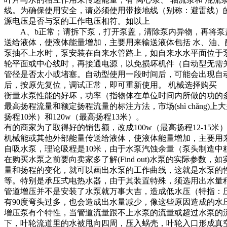
线。为确保使用安全，请必须使用带接地线（别称：避雷线）
源电压是否与泵的工作电压相符。如以上
A、b正常；请拆下泵，打开泵盖，清除泵内异物，再将泵
送给液体，使液体能量增加，主要用来输送液体包括 水、油、
泵抽不上水时，泵安装在自来水管路上，如自来水水平面位于
轮平面或中心线时，再接通电源，以免损坏机件（自动型无需
管径是否太小或堵塞。自动型使用一段时间后，可能会出现自
后，按原先复位，调试正常，即可重新使用。 机械选择购买
衡量水泵性能的好坏，功率（指物体在单位时间内所做的功的多少
最高扬程流量和额定扬程流量的标注方法，市场(shì chǎng
扬程10米）和120w（最高扬程13米）。
有的商家为了取得好的销售额，改成100w（最高扬程12-15
机械能或其他外部能量传送给液体，使液体能量增加，主要用来
自吸水泵，理论吸程是10米，由于水泵汽蚀余量（泵头制造中
在购买水泵之前要向卖家多了解(Find out)水泵的实际
量和扬程的变化，就可以画出水泵的工作曲线，这就是水泵的
等。特别是承压式电热水器，由于其装置特殊，须选用出水量
管道增压并不是安装了水泵就万事大吉，造成低水压（特指：
有90度弯头过多，也会造成出水量减少，像这些原因造成的水
增压泵有个特性，当管道流量跟不上水泵的流量或超过水泵的
下，叶轮流道里的水被甩向四周，压入蜗壳，叶轮入口形成真