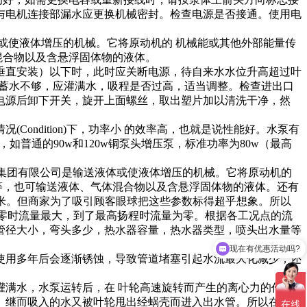
与电机连接部漏水应更换机械密封。检查电源是否接通。使用电
或使液体增压的机械。它将原动机的 机械能或其他外部能量传
混合物以及含悬浮固体物的液体。
垂直安装）以下时，此时应关断电源，待自来水水位升高超过叶
内蓄水不够，应灌满水，吸程是否过高，适当调整。检查进出口
电源后卸下开关，旋开上面螺丝，取出塑片加以清洗干净，然
ndition)下，功率小 的效率高，也就是说性能好。水泵有
，如普通的90w和120w铜泵头增压泵，标准功率为80w（最高
泉泵业集团有限公司是输送液体或使液体增压的机械。它将原动机的
等，也可输送液体、气体混合物以及含悬浮固体物的液体。还有
5米。但商家为了吸引顾客眼球把这些参数标得超乎想象。所以
程为零时流量最大，到了最高扬程时流量为零。根据各工况点的流
管径大小，弯头多少，热水器容量，热水器类型，喷头出水量等
现在有优惠活动吗?
使用多年后会逐渐锈蚀，导致管道堵塞引起水流最大化减少；还
满水，水泵运转后，在 叶轮高速旋转而产生的离心力的作用
。继而吸入的水又被叶轮甩出经蜗壳而进入出水管。所以在选择