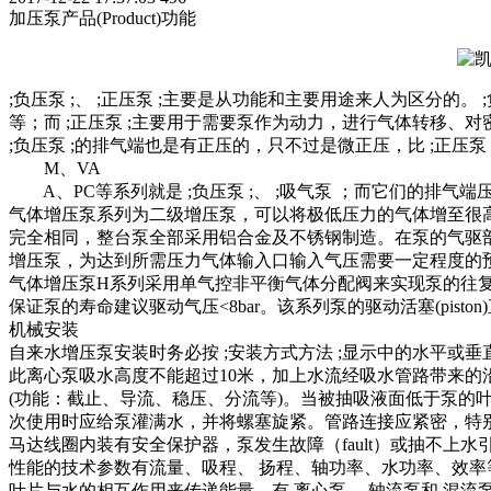
加压泵产品(Product)功能
;负压泵 ;、 ;正压泵 ;主要是从功能和主要用途来人为区分的。
等；而 ;正压泵 ;主要用于需要泵作为动力，进行气体转移、对
;负压泵 ;的排气端也是有正压的，只不过是微正压，比 ;正压
M、VA
A、PC等系列就是 ;负压泵 ;、 ;吸气泵 ；而它们的排气端
气体增压泵系列为二级增压泵，可以将极低压力的气体增至很高的压力，
完全相同，整台泵全部采用铝合金及不锈钢制造。在泵的气驱部
增压泵，为达到所需压力气体输入口输入气压需要一定程度的预
气体增压泵H系列采用单气控非平衡气体分配阀来实现泵的往复运动
保证泵的寿命建议驱动气压<8bar。该系列泵的驱动活塞(pi
机械安装
自来水增压泵安装时务必按 ;安装方式方法 ;显示中的水平
此离心泵吸水高度不能超过10米，加上水流经吸水管路带来的
(功能：截止、导流、稳压、分流等)。当被抽吸液面低于泵的叶轮（指
次使用时应给泵灌满水，并将螺塞旋紧。管路连接应紧密，特
马达线圈内装有安全保护器，泵发生故障（fault）或抽不上水引
性能的技术参数有流量、吸程、 扬程、轴功率、水功率、效率
叶片与水的相互作用来传递能量，有 离心泵、 轴流泵和 混