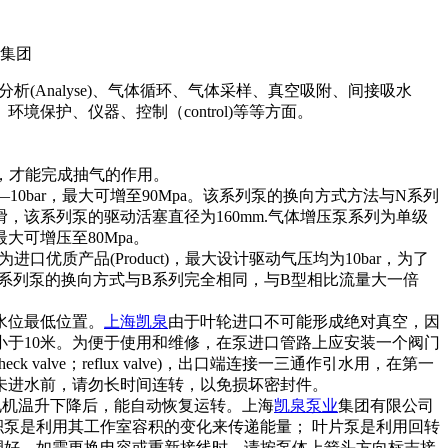
分析(Analyse)、气体循环、气体采样、真空吸附、间接吸水
保护、仪器、控制（control)等等方面。
压的，才能完成抽气的作用。
—10bar，最大可增至90Mpa。该系列泵的换向方式方法与N系列
该系列泵的驱动活塞直径为160mm.气体增压泵系列为单级
可增压至80Mpa。
产品(Product)，最大设计驱动气压均为10bar，为了
却。该系列泵的换向方式与B系列完全相同，与B型相比流量大一倍
水位最低位置。
上海凯泉
由于叶轮进口不可能形成绝对真空，因
小于10米。为便于使用和维修，在泵进口管路上应安装一个阀门
ve；reflux valve)，出口端连接一三通作引水用，在第一
未进水前，请勿长时间连转，以免损坏密封件。
故障电机温升下降后，能自动恢复运转。上海
凯泉泵业
集团有限公司
积泵是利用其工作室容积的变化来传递能量； 叶片泵是利用回转
调好，如需更换电容或重新接线时，请按泵体上箭头方向标志接