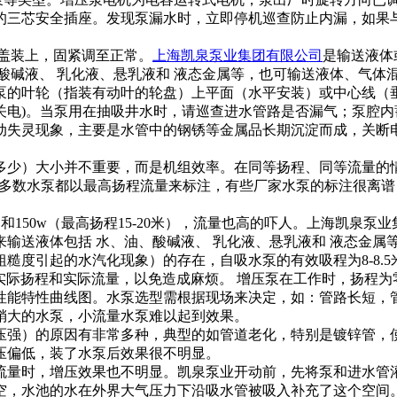
的三芯安全插座。发现泵漏水时，立即停机巡查防止内漏，如果
盖装上，固紧调至正常。
上海凯泉泵业集团有限公司
是输送液体
酸碱液、 乳化液、悬乳液和 液态金属等，也可输送液体、气体
泵的叶轮（指装有动叶的轮盘）上平面（水平安装）或中心线（
关电)。当泵用在抽吸井水时，请巡查进水管路是否漏气；泵腔
动失灵现象，主要是水管中的钢锈等金属品长期沉淀而成，关断
）大小并不重要，而是机组效率。在同等扬程、同等流量的情况(Co
)上大多数水泵都以最高扬程流量来标注，有些厂家水泵的标注很离谱
米）和150w（最高扬程15-20米），流量也高的吓人。上海凯
输送液体包括 水、油、酸碱液、 乳化液、悬乳液和 液态金属
粗糙度引起的水汽化现象）的存在，自吸水泵的有效吸程为8-8.
参数，如实际扬程和实际流量，以免造成麻烦。 增压泵在工作时，扬
性能特性曲线图。水泵选型需根据现场来决定，如：管路长短，
稍大的水泵，小流量水泵难以起到效果。
压强）的原因有非常多种，典型的如管道老化，特别是镀锌管，
压偏低，装了水泵后效果很不明显。
流量时，增压效果也不明显。凯泉泵业开动前，先将泵和进水管灌
空，水池的水在外界大气压力下沿吸水管被吸入补充了这个空间