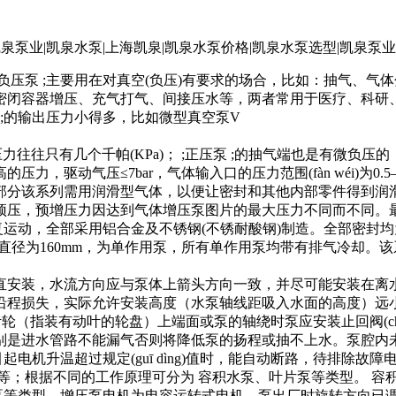
 ;负压泵 ;主要用在对真空(负压)有要求的场合，比如：抽气、气体
密闭容器增压、充气打气、间接压水等，两者常用于医疗、科研、环境
泵 ;的输出压力小得多，比如微型真空泵V
压力往往只有几个千帕(KPa)； ;正压泵 ;的抽气端也是有微负
驱动气压≤7bar，气体输入口的压力范围(fàn wéi)为0.5
分该系列需用润滑型气体，以便让密封和其他内部零件得到润滑，
压，预增压力因达到气体增压泵图片的最大压力不同而不同。最大
，全部采用铝合金及不锈钢(不锈耐酸钢)制造。全部密封均为进口优质
ston)直径为160mm，为单作用泵，所有单作用泵均带有排气冷
或垂直安装，水流方向应与泵体上箭头方向一致，并尽可能安装在离
沿程损失，实际允许安装高度（水泵轴线距吸入水面的高度）远
装有动叶的轮盘）上端面或泵的轴绕时泵应安装止回阀(check val
别是进水管路不能漏气否则将降低泵的扬程或抽不上水。泵腔内
起电机升温超过规定(guī dìng)值时，能自动断路，待排除
等；根据不同的工作原理可分为 容积水泵、叶片泵等类型。 容
流泵等类型。增压泵电机为电容运转式电机，泵出厂时旋转方向已