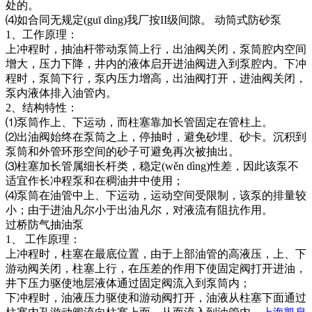
处的。
⑷如合同无规定(guī dìng)我厂按II级间隙。 动筒式防砂泵
1、工作原理：
上冲程时，抽油杆带动泵筒上行，出油阀关闭，泵筒腔内空间
增大，压力下降，井内的液体启开进油阀进入到泵腔内。下冲
程时，泵筒下行，泵内压力增高，出油阀打开，进油阀关闭，
泵内液体排入油管内。
2、结构特性：
⑴泵筒作上、下运动，而柱塞靠加长管固定在管柱上。
⑵出油阀始终在泵筒之上，停抽时，避免砂埋、砂卡。沉积到
泵筒和外管环形空间的砂子可避免再次被抽出。
⑶柱塞加长管属细长杆类，稳定(wěn dìng)性差，因此该泵不
适宜作长冲程泵和在稠油井中使用；
⑷泵筒在油管中上、下运动，运动空间受限制，该泵的排量较
小；由于进油凡尔小于出油凡尔，对液流有阻抗作用。
过桥防气抽油泵
1、 工作原理：
上冲程时，柱塞在最底位置，由于上部油管的高液压，上、下
游动阀关闭，柱塞上行，在压差的作用下使固定阀打开进油，
井下压力驱使地层液体通过固定阀流入到泵筒内；
下冲程时，油液压力驱使和游动阀打开，油液从柱塞下面通过