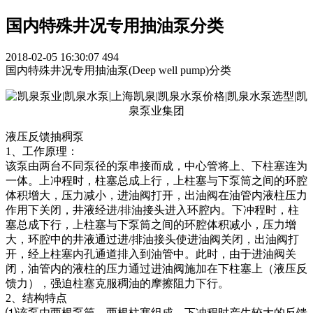
国内特殊井况专用抽油泵分类
2018-02-05 16:30:07
494
国内特殊井况专用抽油泵(Deep well pump)分类
液压反馈抽稠泵
1、工作原理：
该泵由两台不同泵径的泵串接而成，中心管将上、下柱塞连为
一体。上冲程时，柱塞总成上行，上柱塞与下泵筒之间的环腔
体积增大，压力减小，进油阀打开，出油阀在油管内液柱压力
作用下关闭，井液经进/排油接头进入环腔内。下冲程时，柱
塞总成下行，上柱塞与下泵筒之间的环腔体积减小，压力增
大，环腔中的井液通过进/排油接头使进油阀关闭，出油阀打
开，经上柱塞内孔通道排入到油管中。此时，由于进油阀关
闭，油管内的液柱的压力通过进油阀施加在下柱塞上（液压反
馈力），强迫柱塞克服稠油的摩擦阻力下行。
2、结构特点
⑴该泵由两根泵筒、两根柱塞组成，下冲程时产生较大的反馈