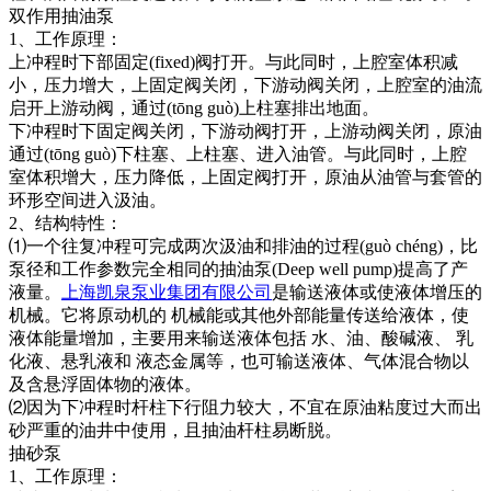
双作用抽油泵
1、工作原理：
上冲程时下部固定(fixed)阀打开。与此同时，上腔室体积减
小，压力增大，上固定阀关闭，下游动阀关闭，上腔室的油流
启开上游动阀，通过(tōng guò)上柱塞排出地面。
下冲程时下固定阀关闭，下游动阀打开，上游动阀关闭，原油
通过(tōng guò)下柱塞、上柱塞、进入油管。与此同时，上腔
室体积增大，压力降低，上固定阀打开，原油从油管与套管的
环形空间进入汲油。
2、结构特性：
⑴一个往复冲程可完成两次汲油和排油的过程(guò chéng)，比
泵径和工作参数完全相同的抽油泵(Deep well pump)提高了产
液量。
上海凯泉泵业集团有限公司
是输送液体或使液体增压的
机械。它将原动机的 机械能或其他外部能量传送给液体，使
液体能量增加，主要用来输送液体包括 水、油、酸碱液、 乳
化液、悬乳液和 液态金属等，也可输送液体、气体混合物以
及含悬浮固体物的液体。
⑵因为下冲程时杆柱下行阻力较大，不宜在原油粘度过大而出
砂严重的油井中使用，且抽油杆柱易断脱。
抽砂泵
1、工作原理：