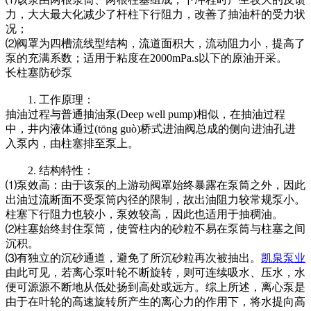
力，大大最大化减少了杆柱下行阻力，改善了抽油杆的受力状
况；
⑵阀罩为四槽流线型结构，流道面积大，流动阻力小，提高了
泵的充满系数；适用于粘度在2000mPa.s以下的原油开采。
长柱塞防砂泵
1. 工作原理：
抽油过程与普通抽油泵(Deep well pump)相似，在抽油过程
中，井内液体通过(tōng guò)桥式进油阀总成的侧向进油孔进
入泵内，由柱塞排至泵上。
2. 结构特性：
⑴泵效高：由于该泵的上游动阀罩始终暴露在泵筒之外，因此
出油过流断面不受泵筒内径的限制，故出油阻力较常规泵小。
柱塞下行阻力也较小，泵效较高，因此也适用于抽稠油。
⑵柱塞始终封住泵筒，使管柱内的砂粒不易在泵筒与柱塞之间
沉积。
⑶有独立的沉砂通道，避免了所沉砂粒再次被抽出。
凯泉泵业
由此可见，若离心泵叶轮不断旋转，则可连续吸水、压水，水
便可源源不断地从低处扬到高处或远方。综上所述，离心泵是
由于在叶轮的高速旋转所产生的离心力的作用下，将水提向高