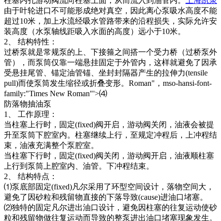
柱塞内孔游动阀流向柱塞上面，从而流入到油管内。
上海凯泉
由于叶轮进口不可能形成绝对真空，因此离心泵吸水高度不能
超过10米，加上水流经吸水管路带来的沿程损失，实际允许安
装高度（水泵轴线距吸入水面的高度）远小于10米。
2、 结构特性：
过桥泵就是常规泵的上、下接箍之间搭一个受力桥（过桥泵外
管），而泵筒仅靠一端悬挂固定于外管内，这样就避免了因承
受悬挂尾管、锚定油管锚、坐封封隔器产生的拉伸力(tensile
pull)而使泵筒发生缩径或折叠变形。Roman"，mso-hansi-font-
family:"Times New Roman"'>⑷
防落物抽油泵
1、 工作原理：
当柱塞上行时，固定(fixed)阀开启，游动阀关闭，油液会被提
升至泵筒下腔室内。柱塞继续上行，至规定冲程后，上冲程结
束，油液充满整个泵腔室。
当柱塞下行时，固定(fixed)阀关闭，游动阀开启，油液顺柱塞
上行到泵筒上腔室内、油管。下冲程结束。
2、 结构特点：
⑴泵底部固定(fixed)凡尔采用了环型空间设计，落物空间大，
避免了因砂粒和残留物直接的下落导致(cause)进油口堵塞。
⑵独特的固定凡尔进出油口设计，避免因柱塞的往复运动使砂
粒和残留物做往复运动而导致的整泵进出油口堵塞现象发生。