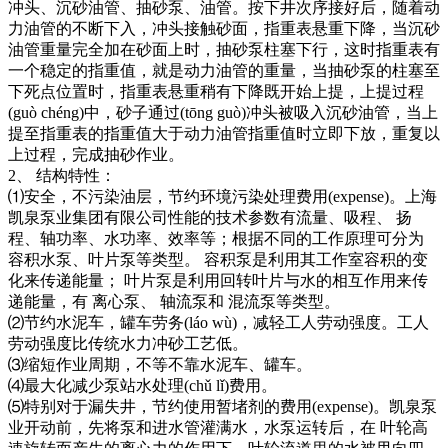
冲头、沉砂油管、抽砂泵、油管。按下井次序接好后，随着动
力油管的不断下入，冲头接触砂面，指重表悬重下降，当沉砂
油管重量完全加在砂面上时，抽砂泵柱塞下行，这时指重表有
一个稳定的指重值，就是动力油管的重量，当抽砂泵的柱塞至
下死点位置时，指重表悬重稍有下降既开始上提，上提过程
(guò chéng)中，砂子通过(tōng guò)冲头被吸入沉砂油管，当上
提至指重表的指重值大于动力油管指重值时立即下放，重复以
上过程，完成抽砂作业。
2、 结构特性：
⑴安全，不污染油层，节约环境污染处理费用(expense)。上海
凯泉泵业集团有限公司性能的技术参数有流量、吸程、 扬
程、轴功率、水功率、效率等；根据不同的工作原理可分为
容积水泵、叶片泵等类型。 容积泵是利用其工作室容积的变
化来传递能量； 叶片泵是利用回转叶片与水的相互作用来传
递能量，有 离心泵、 轴流泵和 混流泵等类型。
⑵节约水泥车，罐车劳务(láo wù)，减轻工人劳动强度。工人
劳动强度比传统水力冲砂工艺低。
⑶缩短作业周期，不等不靠水泥车、罐车。
⑷最大化减少泵站水处理(chǔ lǐ)费用。
⑸特别对于漏失井，节约使用暂堵剂的费用(expense)。凯泉泵
业开动前，先将泵和进水管灌满水，水泵运转后，在 叶轮高