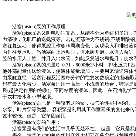
活塞(piston)泵的工作原理：
活塞(piston)泵又叫电动往复泵，从结构分为单缸和多
力清砂，化肥厂输送氨液等。若过流部件为不锈钢(不锈耐酸钢
塞往复运动，使得泵腔工作容积周期变化，实现吸入和排出液
内作往复运动。当活塞向上运动时，进水阀开启，水进入泵缸
腔的水压人上腔，并升入出水管，如此反复进水和提升，使水不
活塞(piston)泵的流量Q=0.71～6000米3/小时，排出压力P2
他外部能量传送给液体，使液体能量增加，主要用来输送液体包
由泵缸直径、活塞行程及活塞每分钟的往复次数确定的;扬程
稍有最大化减少。活塞泵适用于高压、小流量的场合，特别是流量
质(起决定作用的物质)、不同粘度的液体。因此，在石油化
于农村给水和小型灌溉。
活塞(piston)泵已是一种较老式的泵，抽气的性能不够好。
水泵、叶片泵等类型。 容积泵是利用其工作室容积的变化来传
效率较低。但是，它坚固耐用。
活塞(piston)泵的作用：
活塞泵是有我们的生活中几乎无处不在。 但是，它只是我们
那么，活塞(piston)泵的作用在这个和它在各个行业领域使用时