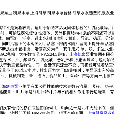
缸，其特性是扬程较高。适用于输送常温无固体颗粒的油乳化液等。
)时，可输送腐化侵蚀 性液体。另外根据结构材质的不同还可
体。由泵缸、活塞、进出水阀门(功能：截止、导流、稳压、分流
，同时活塞上的水阀关闭，活塞上部的水随活塞向上提升;当活塞
断从出水管排出。活塞泵分为单、双作用式;单、双、多缸式;卧
≤39.2兆帕，大多数情况下P2≤24.5兆帕。
上海凯泉
泵业集团有限公
括 水、油、酸碱液、 乳化液、悬乳液和 液态金属等，也可输
取决于装置管路特性，同一台活塞泵流量不变，而扬程可随着装置
小于100米3/小时，排出压力大于9.8兆帕时，更显示出它
学工业、机械制造工业、造纸、食品加工、医药生产等方面应用很
上海
凯泉泵业
集团有限公司性能的技术参数有流量、吸程、 扬程
递能量； 叶片泵是利用回转叶片与水的相互作用来传递能量，有 
没有他们的存在或他们的作用。 轴向之一是几乎无处不在，但
，让我们了解(Find out)他们一些基本的东西。
上海凯泉泵业