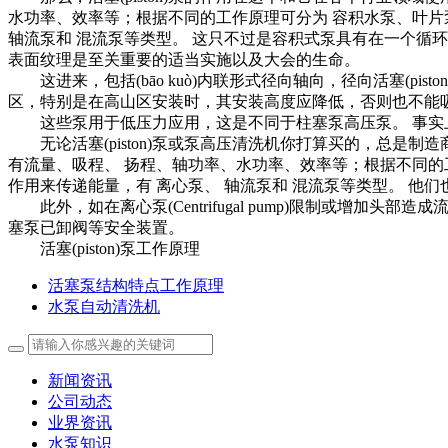
水功率、效率等；根据不同的工作原理可分为 容积水泵、叶片
轴流泵和 混流泵等类型。 这只不过是容积式泵具有在一个循环模式
表面纹理是至关重要的适当实施以及大会的生命。
这进来，包括(bāo kuò)内联形式径向轴向，径向活塞(p
区，特别是在高山区安装时，其安装高度应降低，否则也不能吸上水
这些泵用于低压力应用，这是不同于柱塞泵高压泵。 事实上
无论活塞(piston)泵或泵高压清洗机你打算买的，总是制造
有流量、吸程、 扬程、轴功率、水功率、效率等；根据不同的
作用来传递能量，有 离心泵、 轴流泵和 混流泵等类型。 他
此外，如在离心泵(Centrifugal pump)限制或增加头部
塞泵已卸阀等安全装置。
活塞(piston)泵工作原理
活塞泵结构特点工作原理
水泵自动清洗机
新闻资讯
公司动态
业界资讯
水泵知识