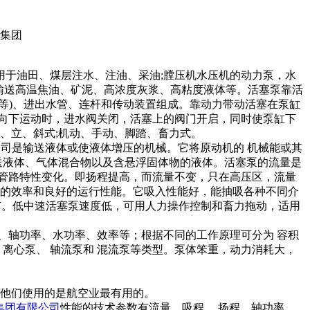
用于油田、煤层注水、注油、采油;膛压机水压机的动力泵，水
以输送高温焦油、矿泥、高浓度灰浆、高粘度液体等。活塞泵靠活
等)、进出水管、连杆和传动装置组成。靠动力带动活塞在泵缸
向下运动时，进水阀关闭，活塞上的阀门开启，同时使泵缸下
、立、斜式;机动、手动、脚踏、畜力式。
司是输送液体或使液体增压的机械。它将原动机的 机械能或其
送液体、气体混合物以及含悬浮固体物的液体。活塞泵的流量是
管路特性变化。即扬程提高，而流量不变，只在高压区，流量
较高的效率和良好的运行性能。它吸入性能好，能抽吸各种不同介
广。低中速活塞泵速度低，可用人力操作控制和畜力拖动，适用
、轴功率、水功率、效率等；根据不同的工作原理可分为 容积
离心泵、 轴流泵和 混流泵等类型。泵体笨重，动力消耗大，
他们使用的是航空业最有用的。
集团有限公司
性能的技术参数有流量、吸程、 扬程、轴功率、