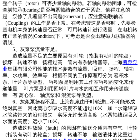
整个转子（rotor）可否少量轴向移动。若轴向移动困难，可检
查炭轴承(bearing)是否与泵轴结合的过于紧密。值得注意的
是，泵修了几遍查不出问题(Emerson)，应注意磁联轴器
（Coupling）的工作是否正常。在考虑转速是否够时，先要检
查电机本身的转速是否正常，可用转速计进行测量，在电机转
速正常的情况(Condition)下，可考虑是否会出现磁力联轴器的
滑脱。
5、灰浆泵流量不足。
造成流量不足的主要原因有:叶轮（指装有动叶的轮盘）
损坏，转速不够，扬程过高，管内有杂物堵塞等。上海
凯泉泵
业
集团有限公司性能的技术参数有流量、吸程、 扬程、轴功
率、水功率、效率等；根据不同的工作原理可分为 容积水
泵、叶片泵等类型。 容积泵是利用其工作室容积的变化来传
递能量； 叶片泵是利用回转叶片与水的相互作用来传递能
量，有 离心泵、 轴流泵和 混流泵等类型。
6、灰浆泵扬程不足。上海凯泉由于叶轮进口不可能形成
绝对真空，因此离心泵吸水高度不能超过10米，加上水流经吸
水管路带来的沿程损失，实际允许安装高度（水泵轴线距吸入
水面的高度）远小于10米。
造成这种故障（fault）的原因有:输送介质内有空气，叶轮
（指装有动叶的轮盘）损坏，转速不够，输送液体的比重过