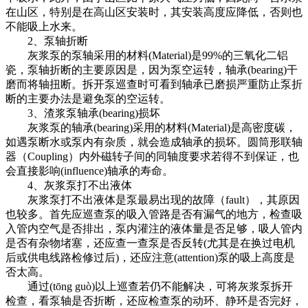
在山区，特别是在高山区安装时，其安装高度应降低，否则也
不能吸上水来。
2、泵轴折断
灰浆泵的泵轴采用的材料(Material)是99%的三氧化二铝
瓷，泵轴折断的主要原因是，因为泵空运转，轴承(bearing)干
磨而将轴扭断。拆开泵巡查时可看到轴承已磨损严重防止泵折
断的主要办法是避免泵的空运转。
3、渣浆泵轴承(bearing)损坏
灰浆泵的轴承(bearing)采用的材料(Material)是高密度碳，
如遇泵断水或泵内有杂质，就会造成轴承的损坏。圆筒形联轴
器（Coupling）内外磁转子间的同轴度要求若得不到保证，也
会直接影响(influence)轴承的寿命。
4、灰浆泵打不出液体
灰浆泵打不出液体是泵最易出现的故障（fault），其原因
也较多。首先应巡查泵的吸入管路是否有漏气的地方，检查吸
入管内空气是否排出，泵内灌注的液体量是否足够，吸人管内
是否有杂物堵塞，还应查一查泵是否反转(尤其是在换过电机
后或供电线路检修过后)，还应注意(attention)泵的吸上高度是
否太高。
通过(tōng guò)以上巡查若仍不能解决，可将灰浆泵拆开
检查，看泵轴是否折断，还应检查泵的动环、静环是否完好，