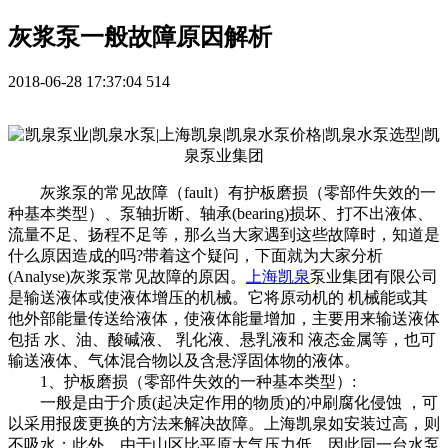
灰浆泵一般故障原因解析
2018-06-28 17:37:04
514
灰浆泵的常见故障（fault）有护板磨损（零部件失效的一
种基本类型）、泵轴折断、轴承(bearing)损坏、打不出液体、
流量不足、扬程不足等，那么当大家遇到这些故障时，知道是
什么原因造成的吗?带着这个疑问，下面就为大家分析
(Analyse)灰浆泵常见故障的原因。
上海凯泉
泵业集团有限公司
是输送液体或使液体增压的机械。它将原动机的 机械能或其
他外部能量传送给液体，使液体能量增加，主要用来输送液体
包括 水、油、酸碱液、 乳化液、悬乳液和 液态金属等，也可
输送液体、气体混合物以及含悬浮固体物的液体。
1、护板磨损（零部件失效的一种基本类型）:
一般是由于介质(起决定作用的物质)的冲刷腐化侵蚀 ，可
以采用报废更换的方法来解决故障。上海凯泉如安装过高，则
不吸水；此外，由于山区比平原大气压力低，因此同一台水泵