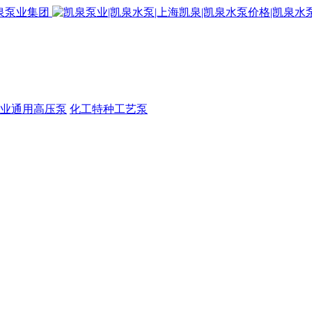
业通用高压泵
化工特种工艺泵