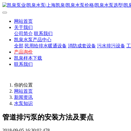
网站首页
关于我们
公司简介
联系我们
凯泉水泵产品中心
全部
民用给排水暖通设备
消防成套设备
污水排污设备
工
产品询价
凯泉样本下载
联系我们
你的位置
网站首页
新闻资讯
水泵知识
管道排污泵的安装方法及要点
2018-09-05 16:30:02
478