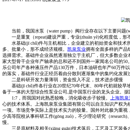
当前，我国水泵（water pump）阀行业存在以下主要问题(wèn
一是重复（repeat)建设严重，专业(zhuān yè)化程度低，形不成
水基础(jī chǔ)件与主机相比，企业建立的初始资金和
多、批量小，形不成经济规模。
凯泉泵业
拥有全面多样的产品
选择需求。基础件企业虽然逐渐独立于主机厂，但大多数企业本身就是
家大型骨干企业年产轴承的总和还不到国外一家闻名公司的50。近两年
乐公司年产各种液压件产品130万件，日本油研也年产60万件
的落实，基础件行业正经历着由分散到逐渐集中的集约化发展
二是科研开发力量薄弱，资金投入不足，技术进步缓慢
基础(jī chǔ)件各行业在20世纪70年代末、80年代初
备于一体的大型综合性泵业公司,是中国泵行业的龙头企业。据国外
1:7，而我国对此熟悉较晚，消化吸收步子较慢。
上海凯泉
心的技术体系。上海凯泉泵业集团有限公司以自主知识产权为
一项。市场竞争实际上是技术实力的较量。国外对此极为重视，
少高等院校从事科研工作(gōng zuò)，不少理论研究（re
慢。
三是原材料及相关(xiāng guān)技术落后，工艺及工艺装备水平低，