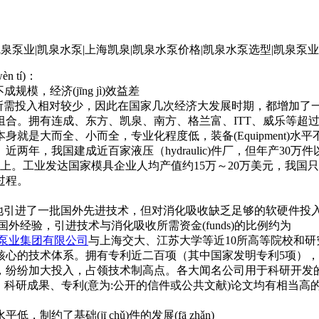
 tí)：
规模，经济(jīng jì)效益差
技术所需投入相对较少，因此在国家几次经济大发展时期，都增加
组合。拥有连成、东方、凯泉、南方、格兰富、ITT、威乐等超
大而全、小而全，专业化程度低，装备(Equipment)水平不高
，我国建成近百家液压（hydraulic)件厂，但年产30万件以
以上。工业发达国家模具企业人均产值约15万～20万美元，我国
过程。
就较早地引进了一批国外先进技术，但对消化吸收缺乏足够的软硬件投
经验，引进技术与消化吸收所需资金(funds)的比例约为
泵业集团有限公司
与上海交大、江苏大学等近10所高等院校和
核心的技术体系。拥有专利近二百项（其中国家发明专利5项），
纷纷加大投入，占领技术制高点。各大闻名公司用于科研开发的
search)、科研成果、专利(意为:公开的信件或公共文献)论文均
制约了基础(jī chǔ)件的发展(fā zhǎn)