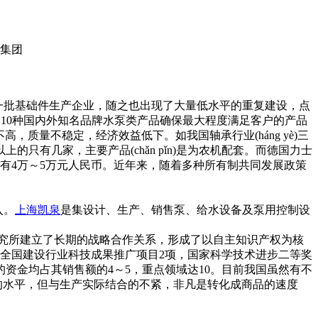
了一批基础件生产企业，随之也出现了大量低水平的重复建设，点
过10种国内外知名品牌水泵类产品确保最大程度满足客户的产品
，质量不稳定，经济效益低下。如我国轴承行业(háng yè)三
上的只有几家，主要产品(chǎn pǐn)是为农机配套。而德国力士
只有4万～5万元人民币。近年来，随着多种所有制共同发展政策
入。
上海凯泉
是集设计、生产、销售泵、给水设备及泵用控制设
研究所建立了长期的战略合作关系，形成了以自主知识产权为核
全国建设行业科技成果推广项目2项，国家科学技术进步二等奖
资金均占其销售额的4～5，重点领域达10。目前我国虽然有不
有相当高的水平，但与生产实际结合的不紧，非凡是转化成商品的速度