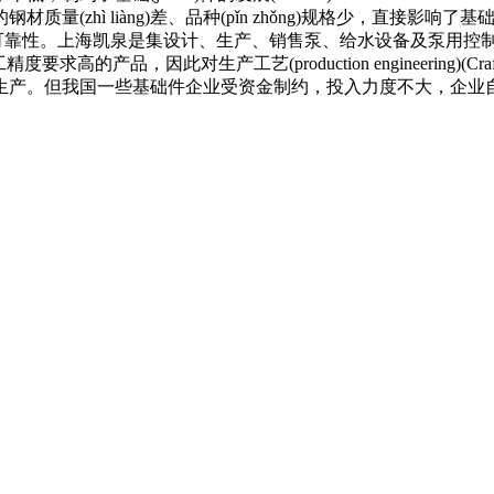
材质量(zhì liàng)差、品种(pǐn zhǒng)规格少，直
影响液压件质量和可靠性。上海凯泉是集设计、生产、销售泵、给水设备及
高的产品，因此对生产工艺(production engineering)(C
我国一些基础件企业受资金制约，投入力度不大，企业自我改造能力(n