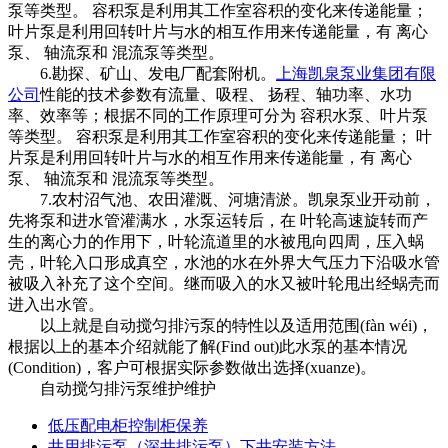
泵等类型。 容积泵是利用其工作室容积的变化来传递能量；
叶片泵是利用回转叶片与水的相互作用来传递能量，有 离心
泵、 轴流泵和 混流泵等类型。
6.勘探、矿山、发电厂配套附机。
上海凯泉泵业集团有限
公司
性能的技术参数有流量、吸程、 扬程、轴功率、水功
率、效率等；根据不同的工作原理可分为 容积水泵、叶片泵
等类型。 容积泵是利用其工作室容积的变化来传递能量； 叶
片泵是利用回转叶片与水的相互作用来传递能量，有 离心
泵、 轴流泵和 混流泵等类型。
7.农村沼气池、农田灌溉、河塘清淤。凯泉泵业开动前，
先将泵和进水管灌满水，水泵运转后，在 叶轮高速旋转而产
生的离心力的作用下，叶轮流道里的水被甩向四周，压入蜗
壳，叶轮入口形成真空，水池的水在外界大气压力下沿吸水管
被吸入补充了这个空间。继而吸入的水又被叶轮甩出经蜗壳而
进入出水管。
以上就是自动搅匀排污泵的特性以及适用范围(fàn wéi)，
根据以上的基本介绍就能了解(Find out)此水泵的基本情况
(Condition)，客户可根据实际参数做出选择(xuanze)。
自动搅匀排污泵维护维护
低压配电柜控制柜保养
井用排污泵（深井排污泵）下井安装方法