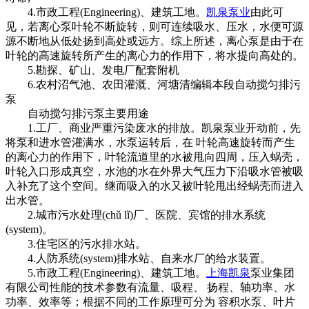
4.市政工程(Engineering)、建筑工地。
凯泉泵业
由此可
见，若离心泵叶轮不断旋转，则可连续吸水、压水，水便可源
源不断地从低处扬到高处或远方。综上所述，离心泵是由于在
叶轮的高速旋转所产生的离心力的作用下，将水提向高处的。
5.勘探、矿山、发电厂配套附机
6.农村沼气池、农田灌溉、河塘清编辑本段自动搅匀排污
泵
自动搅匀排污泵主要用途
1.工厂、商业严重污染废水的排放。凯泉泵业开动前，先
将泵和进水管灌满水，水泵运转后，在 叶轮高速旋转而产生
的离心力的作用下，叶轮流道里的水被甩向四周，压入蜗壳，
叶轮入口形成真空，水池的水在外界大气压力下沿吸水管被吸
入补充了这个空间。继而吸入的水又被叶轮甩出经蜗壳而进入
出水管。
2.城市污水处理(chǔ lǐ)厂、医院、宾馆的排水系统
(system)。
3.住宅区的污水排水站。
4.人防系统(system)排水站、自来水厂的给水装置。
5.市政工程(Engineering)、建筑工地。
上海凯泉
泵业集团
有限公司性能的技术参数有流量、吸程、 扬程、轴功率、水
功率、效率等；根据不同的工作原理可分为 容积水泵、叶片